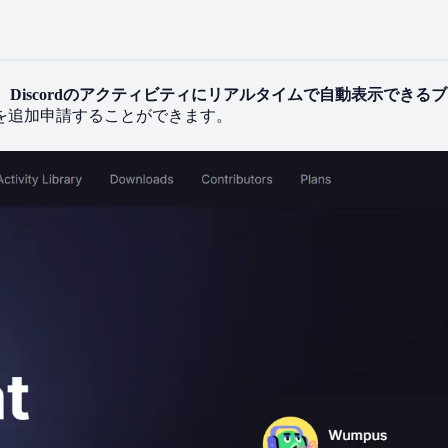
を、​Discordの​アクティビティに​リアルタイムで​自動表示できる
を​追加申請する​ことができます。