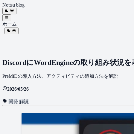
Nottsu blog
|
ホーム
|
Discordに​WordEngineの​取り組み状況を
PreMiDの​導入方​法、​アクティビティの​追加方​法を​解説
2026/05/26
開発
解説