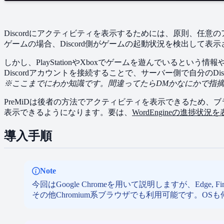
Discordに​アクティビティを​表示する​ためには、​原則、​任意
ゲームの​場合、​Discord側が​ゲームの​起動状況を​検出して​表
しかし、​PlayStationや​Xboxで​ゲームを​遊んでいると​いう
Discordアカウントを​接続する​ことで、​サーバー側で​自分の
※ここまでに​わか​知識です。​間違ってたら​DMかなにかで​
PreMiDは​後者の​方法で​アクティビティを​表示できる​ため、​ブ
表示できるようになります。​要は、
​WordEngineの​進捗
導入手順
Note
今回は​Google Chromeを​用いて​説明しますが、​Edge, Firefox
その​他Chromium系ブラウザでも​利用​可能です。​OS