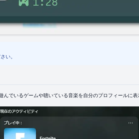
ださい。
​いう、​今​遊んでいる​ゲームや​聴いている​音楽を​自分の​プロフィールに