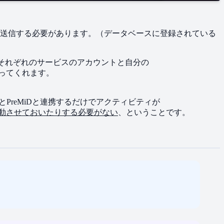
情報を​送信する​必要が​あります。​（データベースに​登録されている​
どは、​それぞれの​サービスの​アカウントと​自分の​
​行ってくれます。
と​PreMiDと​連携するだけで​アクティビティが​
り​起動させておいたりする​必要が​ない
、と​いう​ことです。