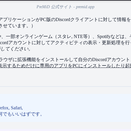
PreMiD 公式サイト - premid.app
の​アプリケーションが​PC版の​Discordクライアントに​対して​
示させています。​）
​情報や、​一部​オンラインゲーム​（スタレ, NTE等）、​Spotifyな
​Discordアカウントに​対して​アクティビティの​表示・更新処理を
指摘してください。
ラウザに​拡張機能を​インストールして​自分の​Discordアカウント
状況を​表示する​ためだけに​専用の​アプリを​PCに​インストールした
, Safari,
も​何でも​いいはずです。