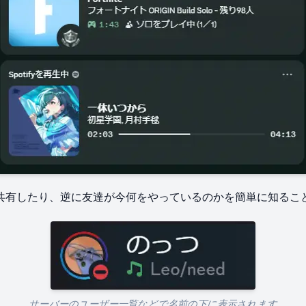
​共有したり、​逆に​友達が​今​何を​やっているのかを​簡単に​知る
サーバーの​ユーザー一覧などで​名前の​下に​表示されます