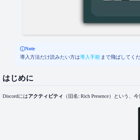
Note
導入方​法だけ読みたい方は​
導入手順
まで​飛ばしてく
はじめに
Discordには
​アクティビティ
​（旧名: Rich Presence）と