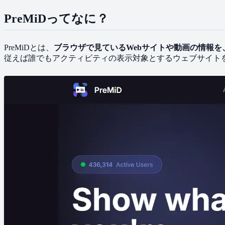
PreMiDってなに？
PreMiDとは、
​ブラウザで​見ている​Webサイトや​動画の​情報
従えば​誰でも​アクティビティの​表示対象と​する​ウェブサイト