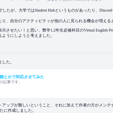
したが、​大学では​Student Hubと​いう​ものが​あったり、​Dis
たり、​自分の​アクティビティが​他の​人に​見られる​機会が​増え
せたい！と​思い、​弊学1,2年生必修科目の​Virtual English
できるようにしようと​考えました。
いました。
ome拡張機能とかで​対応させてみた
1日目の​記事です。
トアップが​難しいと​いう​こと、​それに​加えて​作者の​方が​メンテ
新たに​作成しました。