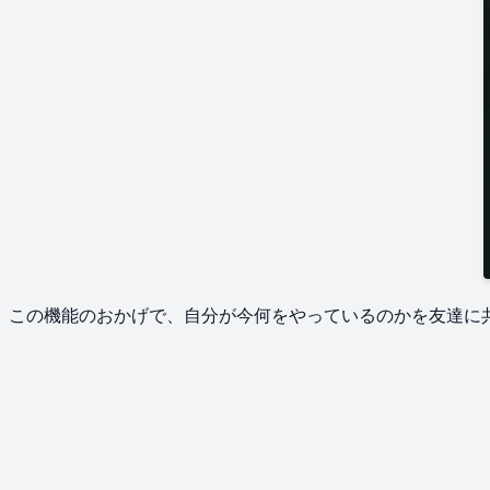
この機能の​おかげで、​自分が​今​何を​やっているのかを​友達に