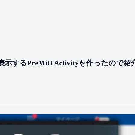
​表示する​PreMiD Activityを​作ったので​紹