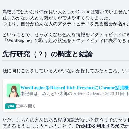
高校までは​かなり​仲が​良い​人と​しか​Discordは​繋いでいませんで
親しみが​ない​人とも​繋がりが​できやすくなりました。
つまり、​自分が​色んな​人の​アクティビティを​見る​機会が​増え
と​いう​ことで、​せっかくなら​色んな​情報を​アクティビティに​表示さ
『WordEngine』の​取り組み状況を​アクティビティに​表示
先行研究​（？）の​調査と​結論
既に​同じ​ことを​している​人が​いないか探してみた​ところ、​
WordEngineを​Discord Rich Presenceに​Chr
本記事は、​めんどい​太郎の​ Advent Calendar 2023 1
記事を​開く
Qiita
ただ、​こちらの​方法は​ある​程度知識が​ないと​使​うまでの​セッ
使えるようにしようと​いう​ことで、
​PreMiDを​利用する​形で
​